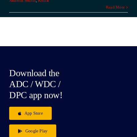
Android Studio
,
Kotlin
Read More
Download the
ADC / WDC /
DPC app now!
App Store
Google Play