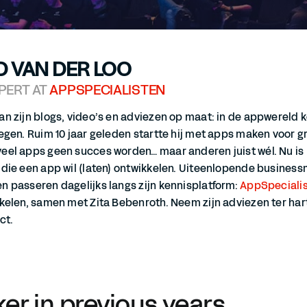
D VAN DER LOO
PERT AT
APPSPECIALISTEN
n zijn blogs, video’s en adviezen op maat: in de appwereld ko
egen. Ruim 10 jaar geleden startte hij met apps maken voor gro
el apps geen succes worden… maar anderen juist wél. Nu is h
 die een app wil (laten) ontwikkelen. Uiteenlopende busines
 passeren dagelijks langs zijn kennisplatform:
AppSpecialis
kelen, samen met Zita Bebenroth. Neem zijn adviezen ter hart
ct.
ker in previous years