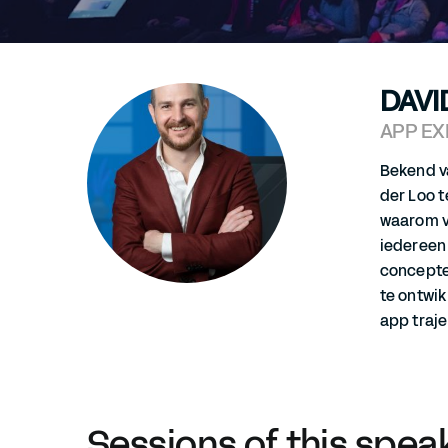
DAVI
APP EX
Bekend va
der Loo t
waarom ve
iedereen
concepten
te ontwik
app traje
Sessions of this spea